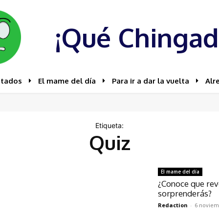
¡Qué Chingad
stados
El mame del día
Para ir a dar la vuelta
Alr
Etiqueta:
Quiz
El mame del día
¿Conoce que revo
sorprenderás?
Redaction
-
6 noviem