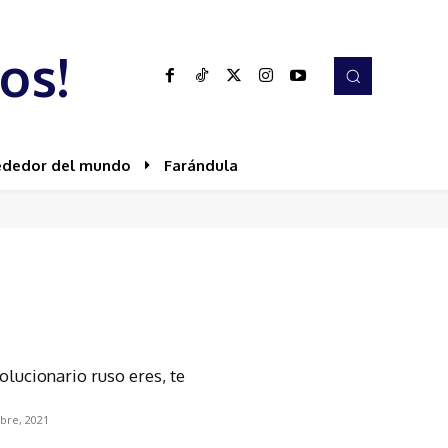
os!
ededor del mundo
Farándula
lucionario ruso eres, te
bre, 2021