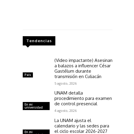
Tendencias
(Video impactante) Asesinan
a balazos a influencer César
Gastélum durante
País
transmisión en Culiacán
5 agosto, 2026
UNAM detalla
procedimiento para examen
de control presencial
En mi
universidad
4 agosto, 2026
La UNAM ajusta el
calendario y las sedes para
el ciclo escolar 2026-2027
En mi