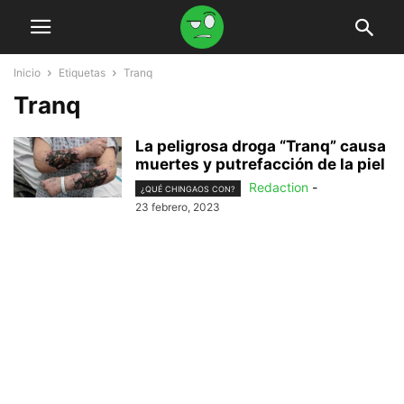
Inicio
Etiquetas
Tranq
Tranq
La peligrosa droga “Tranq” causa
muertes y putrefacción de la piel
Redaction
-
¿QUÉ CHINGAOS CON?
23 febrero, 2023