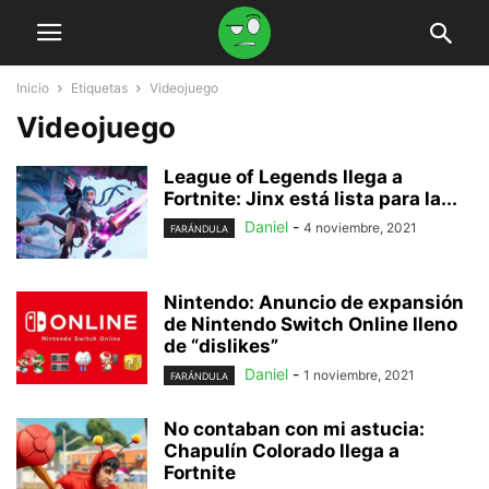
Inicio
Etiquetas
Videojuego
Videojuego
League of Legends llega a
Fortnite: Jinx está lista para la...
Daniel
-
4 noviembre, 2021
FARÁNDULA
Nintendo: Anuncio de expansión
de Nintendo Switch Online lleno
de “dislikes”
Daniel
-
1 noviembre, 2021
FARÁNDULA
No contaban con mi astucia:
Chapulín Colorado llega a
Fortnite