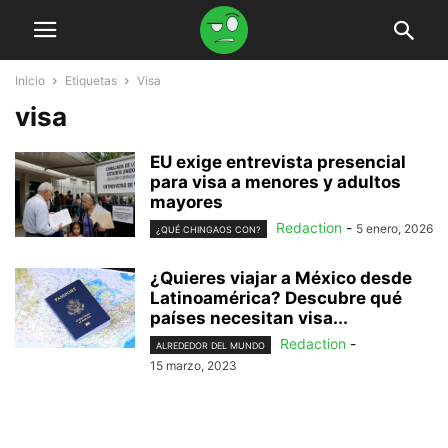
Inicio
Etiquetas
Visa
visa
EU exige entrevista presencial
para visa a menores y adultos
mayores
Redaction
-
5 enero, 2026
¿QUÉ CHINGAOS CON?
¿Quieres viajar a México desde
Latinoamérica? Descubre qué
países necesitan visa...
Redaction
-
ALREDEDOR DEL MUNDO
15 marzo, 2023