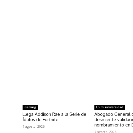
Gaming
En mi universidad
Llega Addison Rae a la Serie de
Abogado General 
Ídolos de Fortnite
desmiente validac
nombramiento en 
7 agosto, 2026
7 agosto, 2026