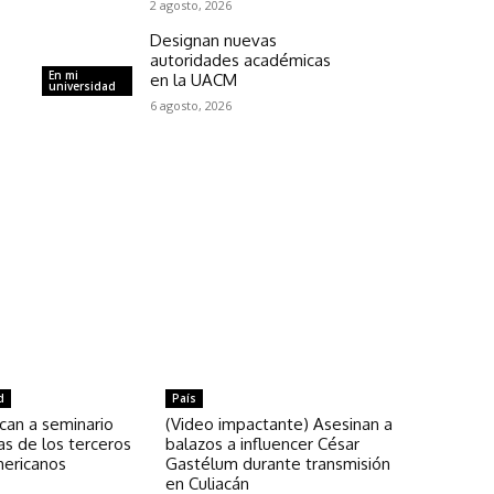
2 agosto, 2026
Designan nuevas
autoridades académicas
En mi
en la UACM
universidad
6 agosto, 2026
d
País
an a seminario
(Video impactante) Asesinan a
as de los terceros
balazos a influencer César
mericanos
Gastélum durante transmisión
en Culiacán