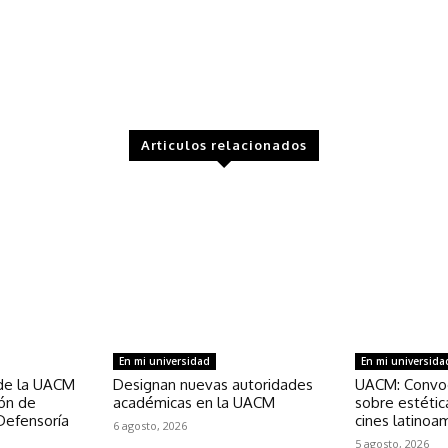
Articulos relacionados
En mi universidad
En mi universida
de la UACM
Designan nuevas autoridades
UACM: Convoc
ión de
académicas en la UACM
sobre estétic
Defensoría
cines latinoa
6 agosto, 2026
5 agosto, 2026