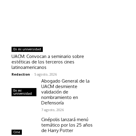
En mi universidad
UACM: Convocan a seminario sobre
estéticas de los terceros cines
latinoamericanos
Redaction
-
5 agosto, 2026
Abogado General de la
UACM desmiente
En mi
validación de
universidad
nombramiento en
Defensoría
7 agosto, 2026
Cinépolis lanzará menú
temático por los 25 años
de Harry Potter
Cine