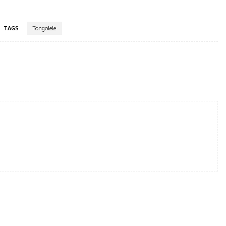
TAGS
Tongolele
tter
Pinterest
WhatsApp
Telegram