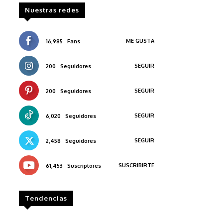
Nuestras redes
ME GUSTA
16,985
Fans
SEGUIR
200
Seguidores
SEGUIR
200
Seguidores
SEGUIR
6,020
Seguidores
SEGUIR
2,458
Seguidores
SUSCRIBIRTE
61,453
Suscriptores
Tendencias