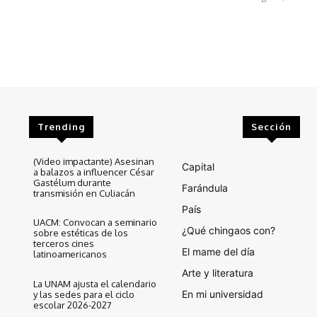
Trending
Sección
(Video impactante) Asesinan
Capital
a balazos a influencer César
Gastélum durante
Farándula
transmisión en Culiacán
País
UACM: Convocan a seminario
¿Qué chingaos con?
sobre estéticas de los
terceros cines
El mame del día
latinoamericanos
Arte y literatura
La UNAM ajusta el calendario
En mi universidad
y las sedes para el ciclo
escolar 2026-2027