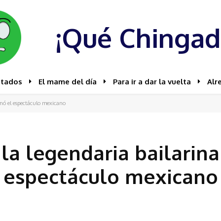
¡Qué Chingad
stados
El mame del día
Para ir a dar la vuelta
Alr
ionó el espectáculo mexicano
la legendaria bailarin
espectáculo mexicano