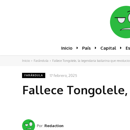
Inicio
País
Capital
E
Inicio
Farándula
Fallece Tongolele, la legendaria bailarina que revoluc
17 febrero, 2025
FARÁNDULA
Fallece Tongolele, 
Por:
Redaction