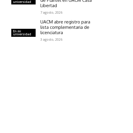
de Plantel en UACM Casa
universidad
Libertad
7 agosto, 2026
UACM abre registro para
lista complementaria de
En mi
licenciatura
universidad
3 agosto, 2026