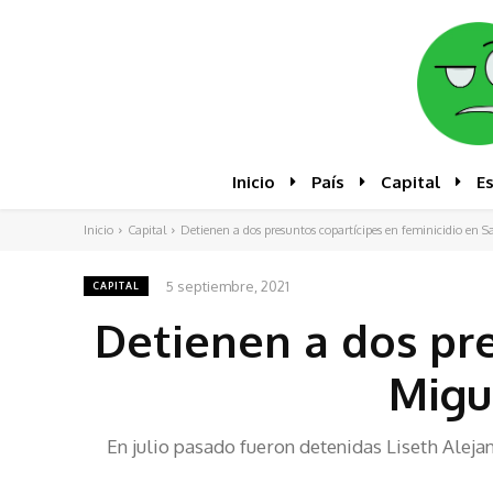
Inicio
País
Capital
E
Inicio
Capital
Detienen a dos presuntos copartícipes en feminicidio en San
5 septiembre, 2021
CAPITAL
Detienen a dos pre
Migu
En julio pasado fueron detenidas Liseth Aleja