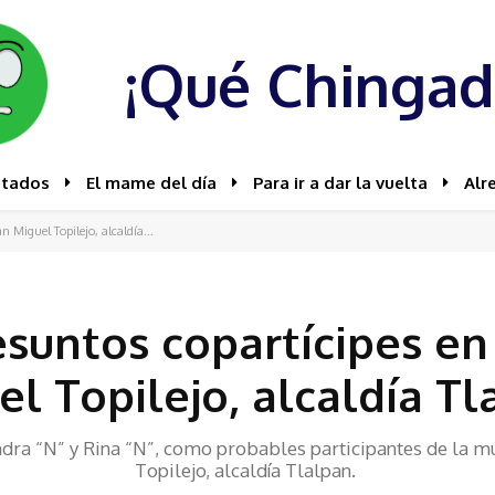
¡Qué Chingad
stados
El mame del día
Para ir a dar la vuelta
Alr
 Miguel Topilejo, alcaldía...
suntos copartícipes en
el Topilejo, alcaldía Tl
ndra “N” y Rina “N”, como probables participantes de la m
Topilejo, alcaldía Tlalpan.