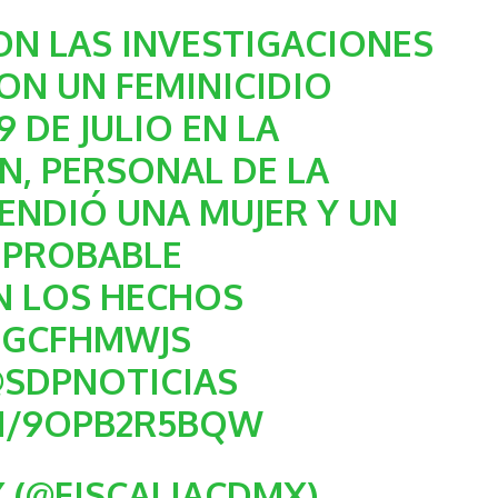
ON LAS INVESTIGACIONES
ON UN FEMINICIDIO
 DE JULIO EN LA
N, PERSONAL DE LA
ENDIÓ UNA MUJER Y UN
 PROBABLE
EN LOS HECHOS
UGCFHMWJS
SDPNOTICIAS
OM/9OPB2R5BQW
 (@FISCALIACDMX)