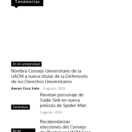
Tendencias
En mi universidad
Nombra Consejo Universitario de la
UACM a nueva titular de la Defensoría
de los Derechos Universitarios
Aaron Cruz Soto
-
8 agosto, 2026
Revelan personaje de
Sadie Sink en nueva
película de Spider-Man
Farándula
3 agosto, 2026
Recalendarizan
elecciones del Consejo
En mi