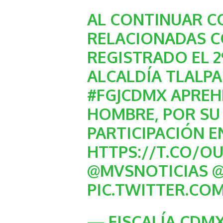
AL CONTINUAR C
RELACIONADAS C
REGISTRADO EL 29
ALCALDÍA TLALPA
#FGJCDMX
APREH
HOMBRE, POR SU
PARTICIPACIÓN 
HTTPS://T.CO/O
@MVSNOTICIAS
@
PIC.TWITTER.C
— FISCALÍA CDMX