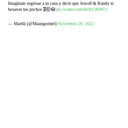
Imagínate regresar a tu casa y decir que Jowell & Randy te
besaron tus pechos 🎖️🤯😳
pic.twitter.com/bvRCiI6PCv
— Marilú (@Maangomiel)
November 28, 2022