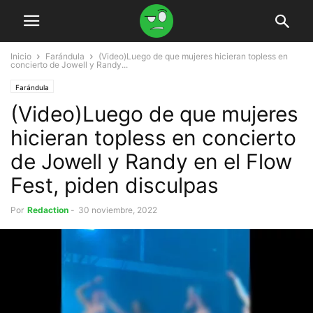
Inicio
Farándula
(Video)Luego de que mujeres hicieran topless en
concierto de Jowell y Randy...
Farándula
(Video)Luego de que mujeres
hicieran topless en concierto
de Jowell y Randy en el Flow
Fest, piden disculpas
Por
Redaction
-
30 noviembre, 2022