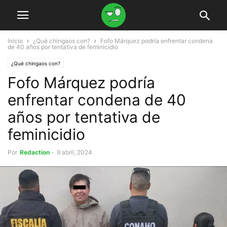
Inicio
¿Qué chingaos con?
Fofo Márquez podría enfrentar condena
de 40 años por tentativa de feminicidio
¿Qué chingaos con?
Fofo Márquez podría
enfrentar condena de 40
años por tentativa de
feminicidio
Por
Redaction
-
9 abril, 2024