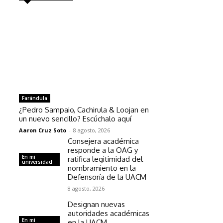
Farándula
¿Pedro Sampaio, Cachirula & Loojan en
un nuevo sencillo? Escúchalo aquí
Aaron Cruz Soto
-
8 agosto, 2026
Consejera académica
responde a la OAG y
En mi
ratifica legitimidad del
universidad
nombramiento en la
Defensoría de la UACM
8 agosto, 2026
Designan nuevas
autoridades académicas
En mi
en la UACM