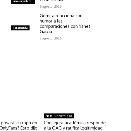
universidad
6 agosto, 2026
Gomita reacciona con
humor a las
comparaciones con Yanet
Farándula
García
8 agosto, 2026
En mi universidad
 posará sin ropa en
Consejera académica responde
OnlyFans? Esto dijo
a la OAG y ratifica legitimidad