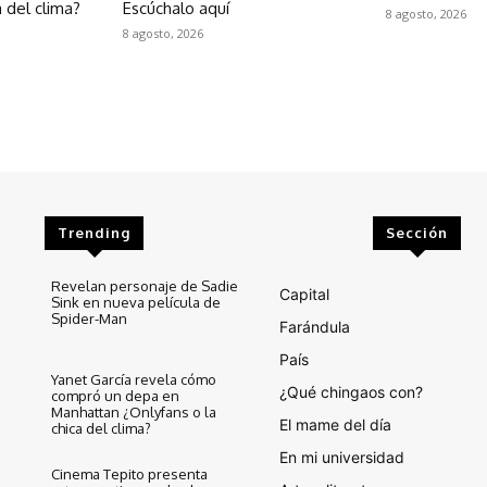
a del clima?
Escúchalo aquí
8 agosto, 2026
8 agosto, 2026
Trending
Sección
Revelan personaje de Sadie
Capital
Sink en nueva película de
Spider-Man
Farándula
País
Yanet García revela cómo
¿Qué chingaos con?
compró un depa en
Manhattan ¿Onlyfans o la
El mame del día
chica del clima?
En mi universidad
Cinema Tepito presenta