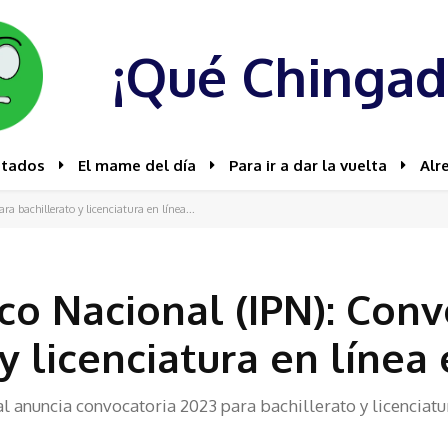
¡Qué Chingad
stados
El mame del día
Para ir a dar la vuelta
Alr
a bachillerato y licenciatura en línea...
ico Nacional (IPN): Con
y licenciatura en línea 
al anuncia convocatoria 2023 para bachillerato y licenciatur