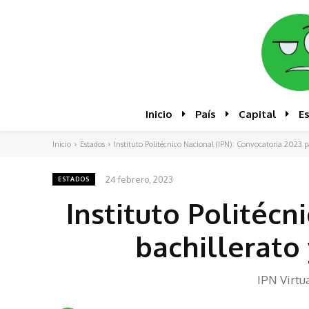
Inicio
País
Capital
E
Inicio
Estados
Instituto Politécnico Nacional (IPN): Convocatoria 2023 par
24 febrero, 2023
ESTADOS
Instituto Politécn
bachillerato 
IPN Virtu