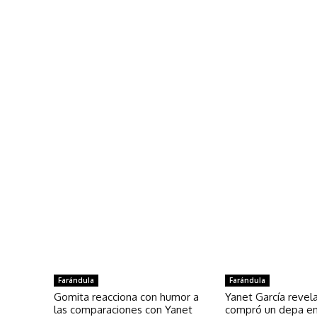
Farándula
Farándula
Gomita reacciona con humor a
Yanet García reve
las comparaciones con Yanet
compró un depa e