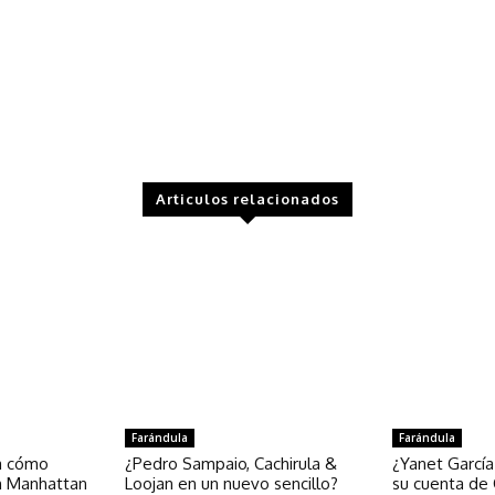
Articulos relacionados
Farándula
Farándula
la cómo
¿Pedro Sampaio, Cachirula &
¿Yanet García
n Manhattan
Loojan en un nuevo sencillo?
su cuenta de 