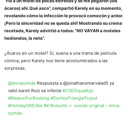
“Fui a un motel de pocas estrellas y se me pegaron (los
ácaros) ahí. Qué asco”, compartió Karely en su momento,
revelando cómo la infección le provocó comezón y ardor.
¡Pero la sinceridad no se queda ahí! Mostrando su crema
recetada, Karely advirtió a todos: “NO VAYAN a moteles
hediondos, la neta”.
¿Ácaros en un motel? Sí, suena a una trama de película
cómica, pero Karely nos tiene acostumbrados a las
sorpresas.
@annazumde
Respuesta a @jonathanomarvalad5 ya
valió kareli Ruiz se infecta
#CODSquadUp
#ReasonForBooking
#DoritosTriangleTryout
#HolidayOREOke
#k18results
♬ sonido original – Anna
zumde