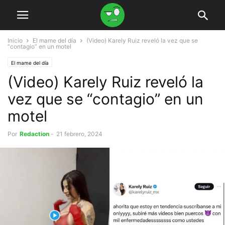
Inicio
El mame del día
(Video) Karely Ruiz reveló la vez que se
“contagio” en un motel
El mame del día
(Video) Karely Ruiz reveló la
vez que se “contagio” en un
motel
Por
Redaction
-
21 febrero, 2024