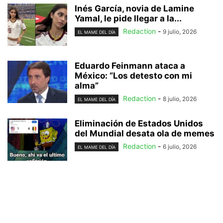
Inés García, novia de Lamine
Yamal, le pide llegar a la...
Redaction
-
9 julio, 2026
EL MAME DEL DÍA
Eduardo Feinmann ataca a
México: “Los detesto con mi
alma”
Redaction
-
8 julio, 2026
EL MAME DEL DÍA
Eliminación de Estados Unidos
del Mundial desata ola de memes
Redaction
-
6 julio, 2026
EL MAME DEL DÍA