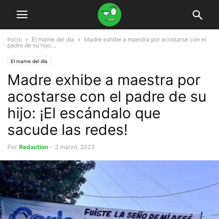
Inicio
El mame del día
Madre exhibe a maestra por acostarse con el
padre de su hijo:...
El mame del día
Madre exhibe a maestra por
acostarse con el padre de su
hijo: ¡El escándalo que
sacude las redes!
Por
Redaction
-
3 marzo, 2023