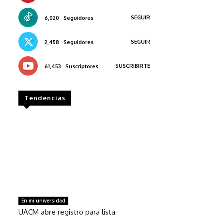
SEGUIR
6,020
Seguidores
SEGUIR
2,458
Seguidores
SUSCRIBIRTE
61,453
Suscriptores
Tendencias
En mi universidad
UACM abre registro para lista