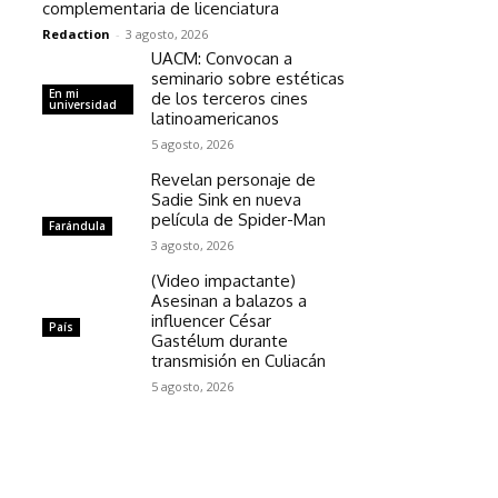
complementaria de licenciatura
Redaction
-
3 agosto, 2026
UACM: Convocan a
seminario sobre estéticas
En mi
de los terceros cines
universidad
latinoamericanos
5 agosto, 2026
Revelan personaje de
Sadie Sink en nueva
película de Spider-Man
Farándula
3 agosto, 2026
(Video impactante)
Asesinan a balazos a
influencer César
País
Gastélum durante
transmisión en Culiacán
5 agosto, 2026