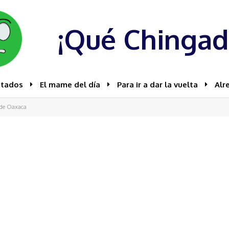
¡Qué Chingad
stados
El mame del día
Para ir a dar la vuelta
Alr
 de Oaxaca