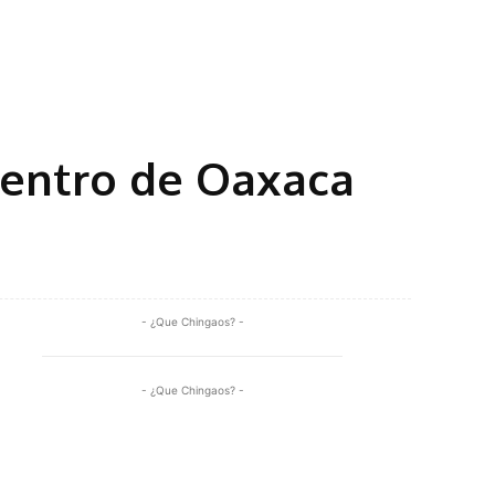
Centro de Oaxaca
Share
- ¿Que Chingaos? -
- ¿Que Chingaos? -