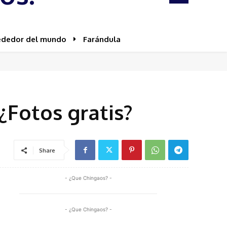
ededor del mundo
Farándula
Fotos gratis?
Share
- ¿Que Chingaos? -
- ¿Que Chingaos? -