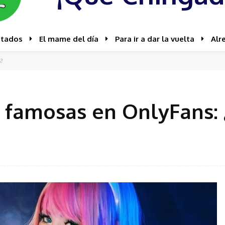
stados
El mame del día
Para ir a dar la vuelta
Alr
s?
famosas en OnlyFans: ¿