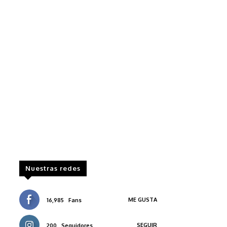
Nuestras redes
ME GUSTA
16,985
Fans
SEGUIR
200
Seguidores