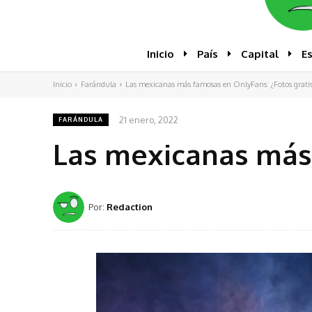
Inicio
País
Capital
E
Inicio
Farándula
Las mexicanas más famosas en OnlyFans: ¿Fotos grati
21 enero, 2022
FARÁNDULA
Las mexicanas más 
Por:
Redaction