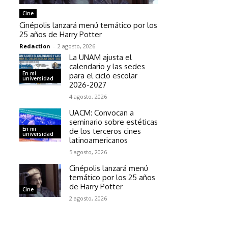
Cine
Cinépolis lanzará menú temático por los
25 años de Harry Potter
Redaction
-
2 agosto, 2026
La UNAM ajusta el
calendario y las sedes
En mi
para el ciclo escolar
universidad
2026-2027
4 agosto, 2026
UACM: Convocan a
seminario sobre estéticas
En mi
de los terceros cines
universidad
latinoamericanos
5 agosto, 2026
Cinépolis lanzará menú
temático por los 25 años
de Harry Potter
Cine
2 agosto, 2026