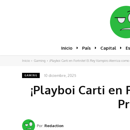
Inicio
País
Capital
E
Inicio
Gaming
¡Playboi Carti en Fortnite! El Rey Vampiro Aterriza como e
10 diciembre, 2025
GAMING
¡Playboi Carti en
Pr
Por:
Redaction