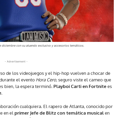
1 de diciembre con su atuendo exclusivo y accesorios temáticos.
- Advertisement -
o de los videojuegos y el hip-hop vuelven a chocar de
 durante el evento
Hora Cero
, seguro viste el cameo que
es bien, la espera terminó.
Playboi Carti en Fortnite
es
e
.
boración cualquiera. El rapero de Atlanta, conocido por
e en el
primer Jefe de Blitz con temática musical
en