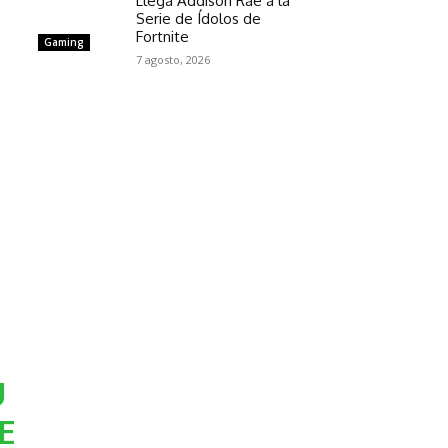
Llega Addison Rae a la
Serie de Ídolos de
Fortnite
Gaming
7 agosto, 2026
U
E