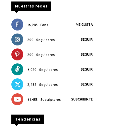
Nuestras redes
ME GUSTA
16,985
Fans
SEGUIR
200
Seguidores
SEGUIR
200
Seguidores
SEGUIR
6,020
Seguidores
SEGUIR
2,458
Seguidores
SUSCRIBIRTE
61,453
Suscriptores
Tendencias