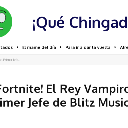
¡Qué Chingad
stados
El mame del día
Para ir a dar la vuelta
Alr
l Primer Jefe...
 Fortnite! El Rey Vampir
imer Jefe de Blitz Musi