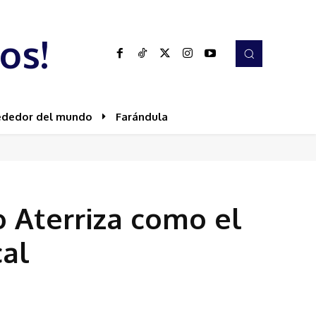
os!
ededor del mundo
Farándula
o Aterriza como el
cal
Share