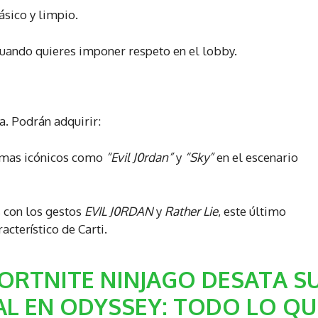
ásico y limpio.
uando quieres imponer respeto en el lobby.
a. Podrán adquirir:
mas icónicos como
“Evil J0rdan”
y
“Sky”
en el escenario
 con los gestos
EVIL J0RDAN
y
Rather Lie
, este último
acterístico de Carti.
FORTNITE NINJAGO DESATA S
L EN ODYSSEY: TODO LO QU