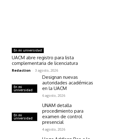
En mi universidad
UACM abre registro para lista
complementaria de licenciatura
Redaction
-
3 agosto, 2026
Designan nuevas
autoridades académicas
En mi
en la UACM
universidad
6 agosto, 2026
UNAM detalla
procedimiento para
En mi
examen de control
universidad
presencial
4 agosto, 2026