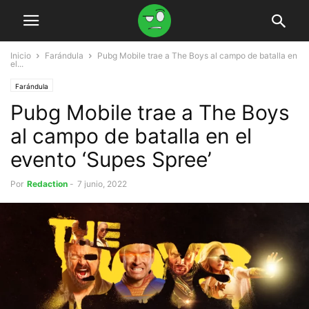
Inicio
Farándula
Pubg Mobile trae a The Boys al campo de batalla en
el...
Farándula
Pubg Mobile trae a The Boys
al campo de batalla en el
evento ‘Supes Spree’
Por
Redaction
-
7 junio, 2022