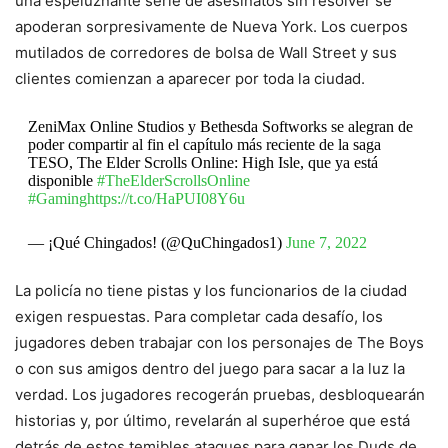
una espeluznante serie de asesinatos sin resolver se
apoderan sorpresivamente de Nueva York. Los cuerpos
mutilados de corredores de bolsa de Wall Street y sus
clientes comienzan a aparecer por toda la ciudad.
ZeniMax Online Studios y Bethesda Softworks se alegran de
poder compartir al fin el capítulo más reciente de la saga
TESO, The Elder Scrolls Online: High Isle, que ya está
disponible
#TheElderScrollsOnline
#Gaming
https://t.co/HaPUI08Y6u
— ¡Qué Chingados! (@QuChingados1)
June 7, 2022
La policía no tiene pistas y los funcionarios de la ciudad
exigen respuestas. Para completar cada desafío, los
jugadores deben trabajar con los personajes de The Boys
o con sus amigos dentro del juego para sacar a la luz la
verdad. Los jugadores recogerán pruebas, desbloquearán
historias y, por último, revelarán al superhéroe que está
detrás de estos temibles ataques para ganar los Duds de