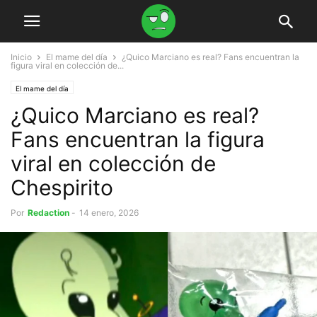
Inicio
El mame del día
¿Quico Marciano es real? Fans encuentran la
figura viral en colección de...
El mame del día
¿Quico Marciano es real?
Fans encuentran la figura
viral en colección de
Chespirito
Por
Redaction
-
14 enero, 2026