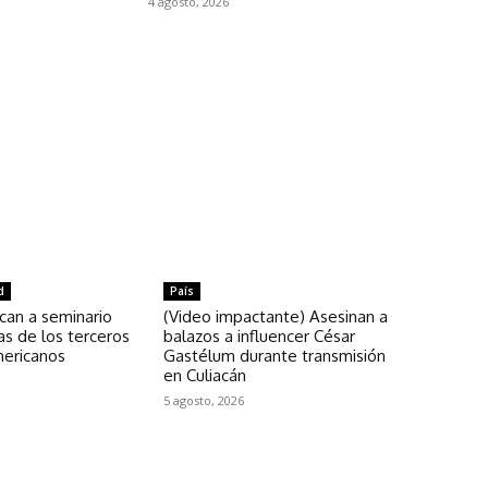
4 agosto, 2026
d
País
an a seminario
(Video impactante) Asesinan a
as de los terceros
balazos a influencer César
mericanos
Gastélum durante transmisión
en Culiacán
5 agosto, 2026