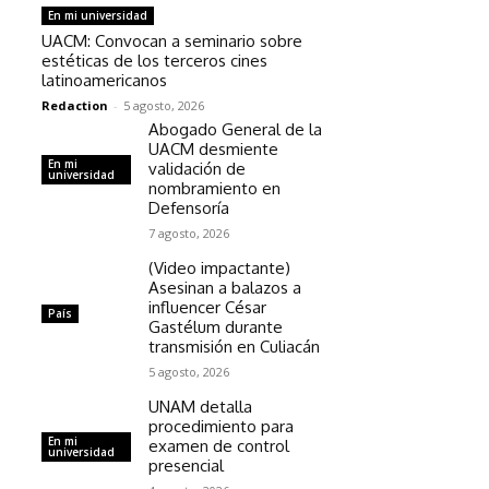
En mi universidad
UACM: Convocan a seminario sobre
estéticas de los terceros cines
latinoamericanos
Redaction
-
5 agosto, 2026
Abogado General de la
UACM desmiente
En mi
validación de
universidad
nombramiento en
Defensoría
7 agosto, 2026
(Video impactante)
Asesinan a balazos a
influencer César
País
Gastélum durante
transmisión en Culiacán
5 agosto, 2026
UNAM detalla
procedimiento para
En mi
examen de control
universidad
presencial