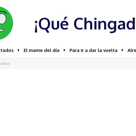
¡Qué Chingad
stados
El mame del día
Para ir a dar la vuelta
Alr
usticia