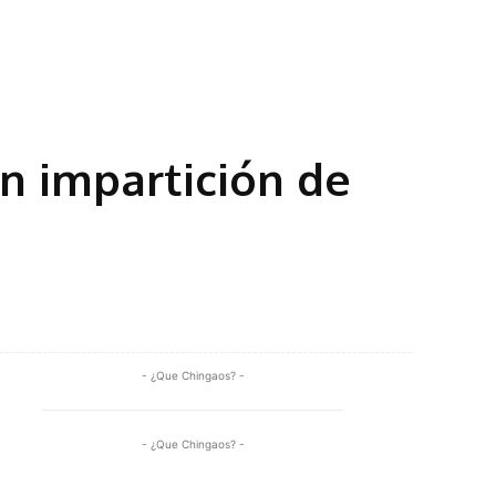
n impartición de
Share
- ¿Que Chingaos? -
- ¿Que Chingaos? -