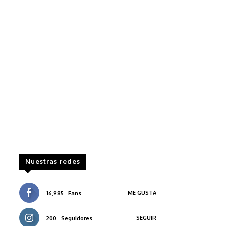
Nuestras redes
ME GUSTA
16,985
Fans
SEGUIR
200
Seguidores