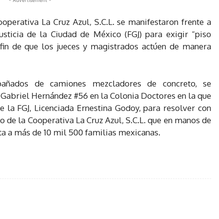
- Advertisement -
operativa La Cruz Azul, S.C.L. se manifestaron frente a
Justicia de la Ciudad de México (FGJ) para exigir “piso
a fin de que los jueces y magistrados actúen de manera
pañados de camiones mezcladores de concreto, se
e Gabriel Hernández #56 en la Colonia Doctores en la que
de la FGJ, Licenciada Ernestina Godoy, para resolver con
aso de la Cooperativa La Cruz Azul, S.C.L. que en manos de
ecta a más de 10 mil 500 familias mexicanas.
tter
Pinterest
WhatsApp
Telegram