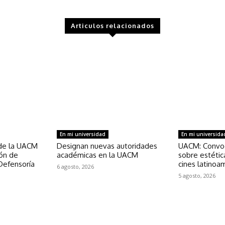
Articulos relacionados
En mi universidad
En mi universida
de la UACM
Designan nuevas autoridades
UACM: Convoc
ión de
académicas en la UACM
sobre estétic
Defensoría
cines latinoa
6 agosto, 2026
5 agosto, 2026