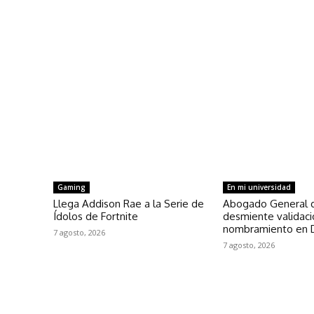
Gaming
En mi universidad
Llega Addison Rae a la Serie de
Abogado General 
Ídolos de Fortnite
desmiente validac
nombramiento en 
7 agosto, 2026
7 agosto, 2026