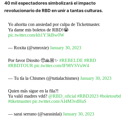
40 mil espectadores simbolizará el impacto
revolucionario de RBD en unir a tantas culturas.
Yo ahorita con ansiedad por culpa de Ticketmaster.
Ya dame mis boletos de RBD!😭
pic.twitter.com/kh1Y3kBw0W
— Roxita (@smroxie)
January 30, 2023
Por favor Diosito 🥺🙏🏼✨
#REBELDE
#RBD
#RBDTOUR
pic.twitter.com/IF98VSVuW4
— Tu tía la Chismes (@tutialachismes)
January 30, 2023
Quien más sigue en la fila?!
Ya valió madres vdd?
@RBD_oficial
#RBD2023
#boletosrbd
#tiketmastter
pic.twitter.com/AI4M3vdHaS
— sarai serrano (@sarasinlai)
January 30, 2023