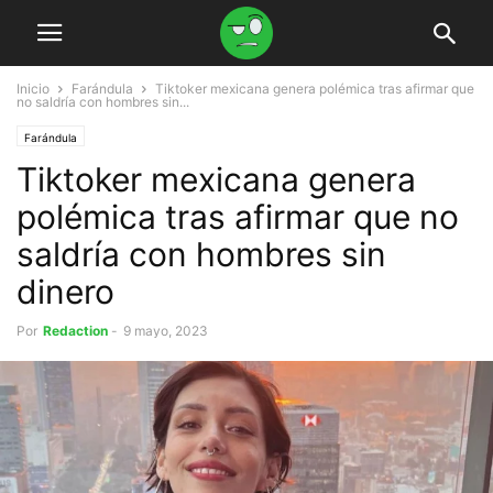
Inicio
Farándula
Tiktoker mexicana genera polémica tras afirmar que
no saldría con hombres sin...
Farándula
Tiktoker mexicana genera
polémica tras afirmar que no
saldría con hombres sin
dinero
Por
Redaction
-
9 mayo, 2023