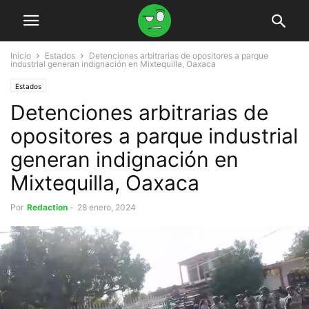
Inicio
Estados
Detenciones arbitrarias de opositores a parque
industrial generan indignación en Mixtequilla, Oaxaca
Estados
Detenciones arbitrarias de
opositores a parque industrial
generan indignación en
Mixtequilla, Oaxaca
Por
Redaction
-
28 enero, 2024