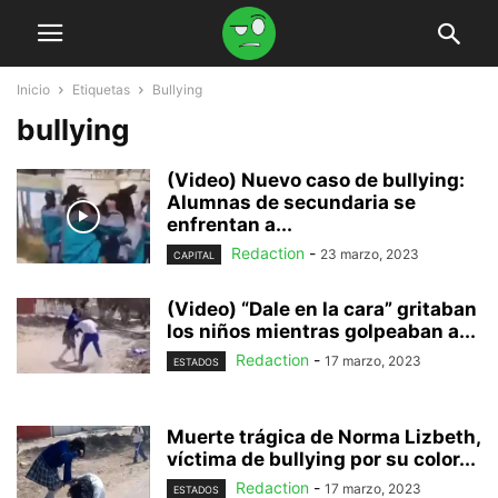
Inicio
Etiquetas
Bullying
bullying
(Video) Nuevo caso de bullying:
Alumnas de secundaria se
enfrentan a...
Redaction
-
23 marzo, 2023
CAPITAL
(Video) “Dale en la cara” gritaban
los niños mientras golpeaban a...
Redaction
-
17 marzo, 2023
ESTADOS
Muerte trágica de Norma Lizbeth,
víctima de bullying por su color...
Redaction
-
17 marzo, 2023
ESTADOS