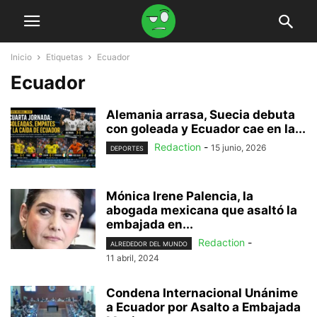
Inicio
Etiquetas
Ecuador
Ecuador
Alemania arrasa, Suecia debuta
con goleada y Ecuador cae en la...
Redaction
-
15 junio, 2026
DEPORTES
Mónica Irene Palencia, la
abogada mexicana que asaltó la
embajada en...
Redaction
-
ALREDEDOR DEL MUNDO
11 abril, 2024
Condena Internacional Unánime
a Ecuador por Asalto a Embajada