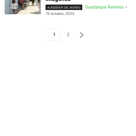
Guadalupe Ramírez
-
ALREDEDOR DEL MUNDO
15 octubre, 2023
1
2