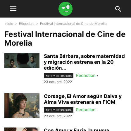
Inicio
Etiquetas
Festival Internacional de Cine de Morelia
Festival Internacional de Cine de
Morelia
Santa Bárbara, sobre maternidad
y migración estrena en la 20
edición...
Redaction
-
ARTE Y LITERATURA
23 octubre, 2022
Corsage, El Amor según Dalva y
Alma Viva estrenará en FICM
Redaction
-
ARTE Y LITERATURA
23 octubre, 2022
Con Amor y Furia, la nueva