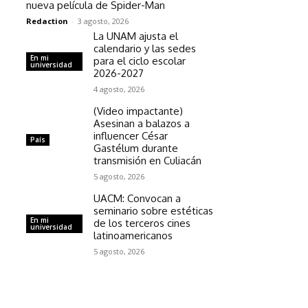
nueva película de Spider-Man
Redaction
-
3 agosto, 2026
La UNAM ajusta el
calendario y las sedes
En mi
para el ciclo escolar
universidad
2026-2027
4 agosto, 2026
(Video impactante)
Asesinan a balazos a
influencer César
País
Gastélum durante
transmisión en Culiacán
5 agosto, 2026
UACM: Convocan a
seminario sobre estéticas
En mi
de los terceros cines
universidad
latinoamericanos
5 agosto, 2026