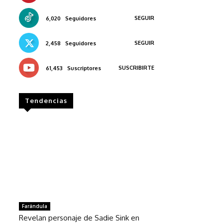
SEGUIR
6,020
Seguidores
SEGUIR
2,458
Seguidores
SUSCRIBIRTE
61,453
Suscriptores
Tendencias
Farándula
Revelan personaje de Sadie Sink en