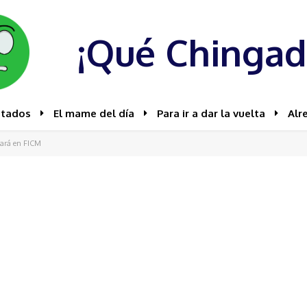
¡Qué Chingad
stados
El mame del día
Para ir a dar la vuelta
Alr
nará en FICM