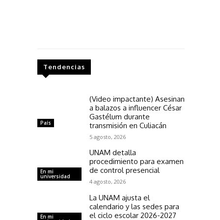
Tendencias
(Video impactante) Asesinan
a balazos a influencer César
Gastélum durante
País
transmisión en Culiacán
5 agosto, 2026
UNAM detalla
procedimiento para examen
de control presencial
En mi
universidad
4 agosto, 2026
La UNAM ajusta el
calendario y las sedes para
el ciclo escolar 2026-2027
En mi