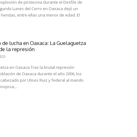
xplosión de pirotecnia durante el Desfile de
gundo Lunes del Cerro en Oaxaca dejó un
heridas, entre ellas una menor de edad. El
o de lucha en Oaxaca: La Guelaguetza
de la represión
2023
uetza en Oaxaca Tras la brutal represión
oblación de Oaxaca durante el año 2006, los
ncabezado por Ulises Ruiz y federal al mando
nojosa,...