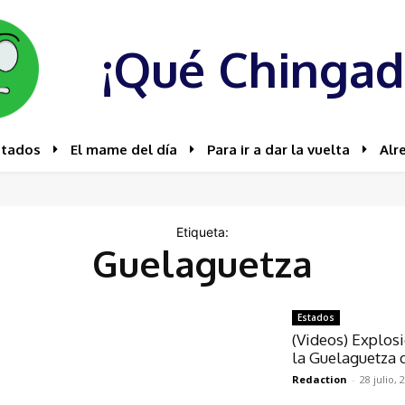
¡Qué Chingad
stados
El mame del día
Para ir a dar la vuelta
Alr
Etiqueta:
Guelaguetza
Estados
(Videos) Explosi
la Guelaguetza d
Redaction
-
28 julio, 