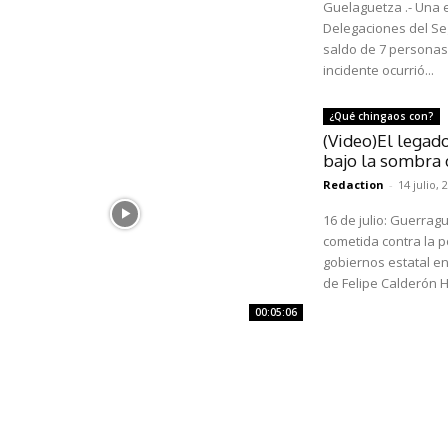
Guelaguetza .- Una e
Delegaciones del Se
saldo de 7 personas 
incidente ocurrió...
¿Qué chingaos con?
(Video)El legad
bajo la sombra 
Redaction
-
14 julio, 
16 de julio: Guerrag
cometida contra la p
gobiernos estatal e
de Felipe Calderón Hi
00:05:06