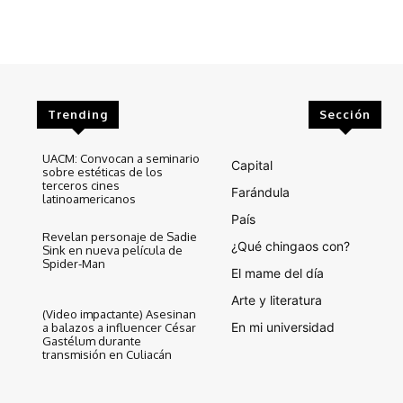
Trending
Sección
UACM: Convocan a seminario
Capital
sobre estéticas de los
terceros cines
Farándula
latinoamericanos
País
Revelan personaje de Sadie
¿Qué chingaos con?
Sink en nueva película de
Spider-Man
El mame del día
Arte y literatura
(Video impactante) Asesinan
En mi universidad
a balazos a influencer César
Gastélum durante
transmisión en Culiacán