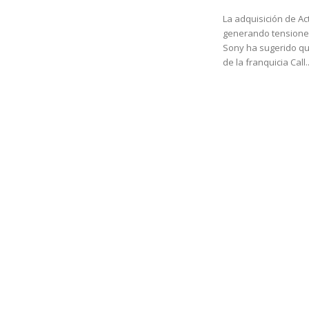
La adquisición de Act
generando tensiones 
Sony ha sugerido qu
de la franquicia Call..