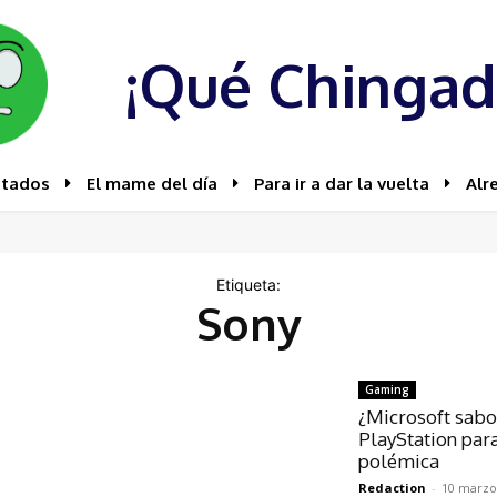
¡Qué Chingad
stados
El mame del día
Para ir a dar la vuelta
Alr
Etiqueta:
Sony
Gaming
¿Microsoft sabot
PlayStation para
polémica
Redaction
-
10 marzo