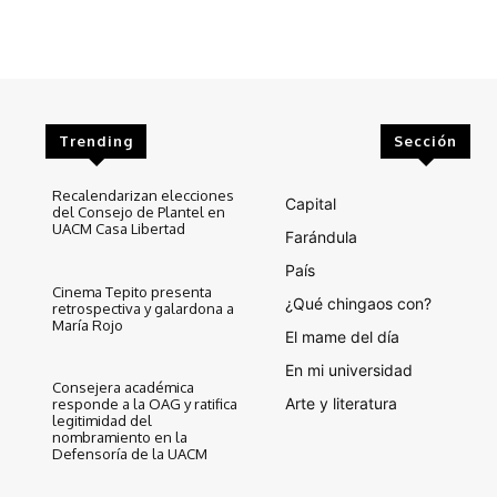
Trending
Sección
Recalendarizan elecciones
Capital
del Consejo de Plantel en
UACM Casa Libertad
Farándula
País
Cinema Tepito presenta
¿Qué chingaos con?
retrospectiva y galardona a
María Rojo
El mame del día
En mi universidad
Consejera académica
Arte y literatura
responde a la OAG y ratifica
legitimidad del
nombramiento en la
Defensoría de la UACM