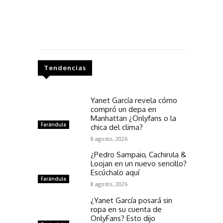
Tendencias
Yanet García revela cómo
compró un depa en
Manhattan ¿Onlyfans o la
Farándula
chica del clima?
8 agosto, 2026
¿Pedro Sampaio, Cachirula &
Loojan en un nuevo sencillo?
Escúchalo aquí
Farándula
8 agosto, 2026
¿Yanet García posará sin
ropa en su cuenta de
OnlyFans? Esto dijo