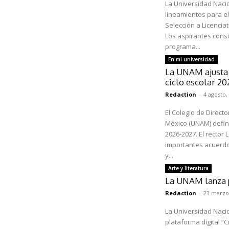
La Universidad Naci
lineamientos para e
Selección a Licenciatura 2026-2027/1
Los aspirantes cons
programa...
En mi universidad
La UNAM ajusta e
ciclo escolar 2
Redaction
-
4 agosto,
El Colegio de Direct
México (UNAM) defin
2026-2027. El rector
importantes acuerdo
y...
Arte y literatura
La UNAM lanza p
Redaction
-
23 marzo
La Universidad Naci
plataforma digital “C