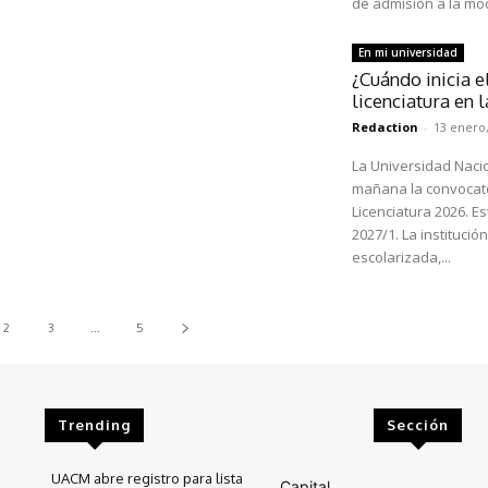
de admisión a la mod
En mi universidad
¿Cuándo inicia e
licenciatura en
Redaction
-
13 enero,
La Universidad Naci
mañana la convocator
Licenciatura 2026. E
2027/1. La instituci
escolarizada,...
2
3
...
5
Trending
Sección
UACM abre registro para lista
Capital