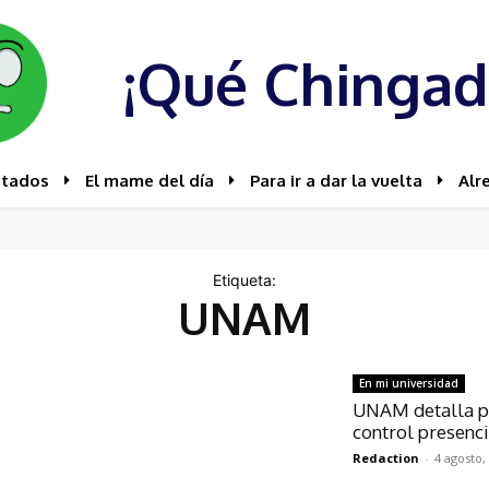
¡Qué Chingad
stados
El mame del día
Para ir a dar la vuelta
Alr
Etiqueta:
UNAM
En mi universidad
UNAM detalla p
control presenci
Redaction
-
4 agosto,