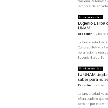
Nacional Autónoma 
temporal de activida
En mi universidad
Eugenio Barba o
UNAM
Redaction
-
2 febrero
La Universidad Naci
CulturaUNAM y la Facu
para recibir a una de
Eugenio Barba. El...
En mi universidad
La UNAM digital
saber para no s
Redaction
-
25 enero,
La Universidad Nac
oficializado lo que 
pero no por ello men