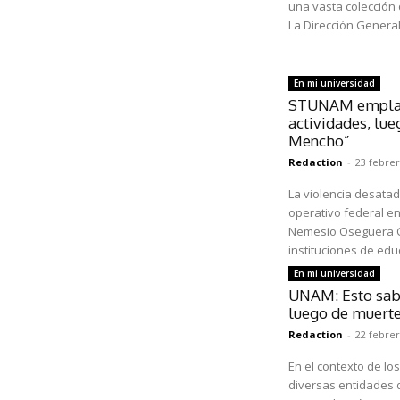
una vasta colección
La Dirección General
En mi universidad
STUNAM emplaz
actividades, lue
Mencho”
Redaction
-
23 febrer
La violencia desatad
operativo federal en
Nemesio Oseguera Ce
instituciones de educ
En mi universidad
UNAM: Esto sabe
luego de muerte
Redaction
-
22 febrer
En el contexto de lo
diversas entidades d