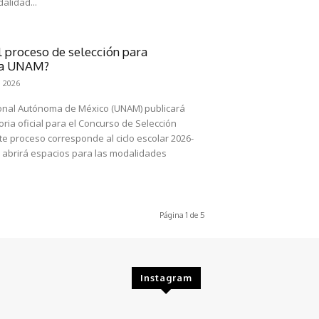
alidad...
l proceso de selección para
 la UNAM?
 2026
onal Autónoma de México (UNAM) publicará
ia oficial para el Concurso de Selección
ste proceso corresponde al ciclo escolar 2026-
ón abrirá espacios para las modalidades
Página 1 de 5
Instagram