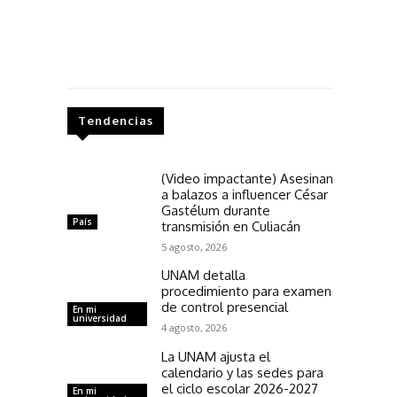
Tendencias
(Video impactante) Asesinan
a balazos a influencer César
Gastélum durante
País
transmisión en Culiacán
5 agosto, 2026
UNAM detalla
procedimiento para examen
de control presencial
En mi
universidad
4 agosto, 2026
La UNAM ajusta el
calendario y las sedes para
el ciclo escolar 2026-2027
En mi