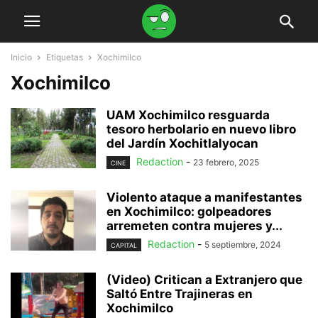
Inicio
Etiquetas
Xochimilco
Xochimilco
UAM Xochimilco resguarda
tesoro herbolario en nuevo libro
del Jardín Xochitlalyocan
Redaction
-
23 febrero, 2025
CINE
Violento ataque a manifestantes
en Xochimilco: golpeadores
arremeten contra mujeres y...
Redaction
-
5 septiembre, 2024
CAPITAL
(Video) Critican a Extranjero que
Saltó Entre Trajineras en
Xochimilco