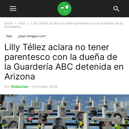
Inicio
País
Lilly Téllez aclara no tener parentesco con la dueña de la
Guardería...
País
¿Qué chingaos con?
Lilly Téllez aclara no tener
parentesco con la dueña de
la Guardería ABC detenida en
Arizona
Por
Redaction
-
5 octubre, 2025