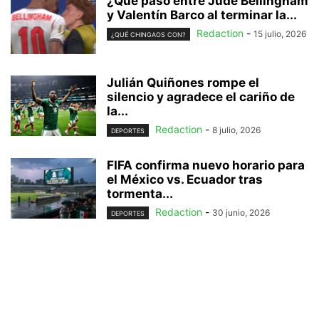
¿Qué pasó entre Jude Bellingham
y Valentín Barco al terminar la...
Redaction
-
15 julio, 2026
¿QUÉ CHINGAOS CON?
Julián Quiñones rompe el
silencio y agradece el cariño de
la...
Redaction
-
8 julio, 2026
DEPORTES
FIFA confirma nuevo horario para
el México vs. Ecuador tras
tormenta...
Redaction
-
30 junio, 2026
DEPORTES