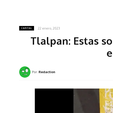
22 enero, 2023
CAPITAL
Tlalpan: Estas s
e
Por:
Redaction