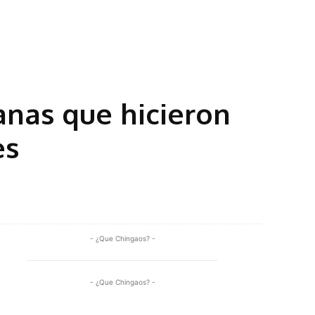
anas que hicieron
es
Share
- ¿Que Chingaos? -
- ¿Que Chingaos? -