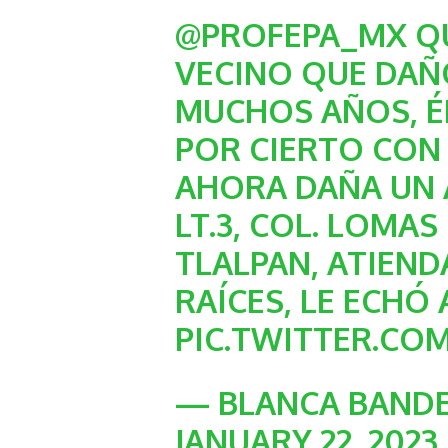
@PROFEPA_MX
QU
VECINO QUE DAÑ
MUCHOS AÑOS, É
POR CIERTO CON
AHORA DAÑA UN 
LT.3, COL. LOMAS 
TLALPAN, ATIEND
RAÍCES, LE ECHÓ
PIC.TWITTER.C
— BLANCA BANDE
JANUARY 22, 2023