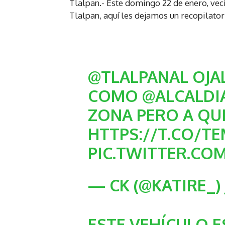
Tlalpan.- Este domingo 22 de enero, vec
Tlalpan, aquí les dejamos un recopilator
@TLALPANAL
OJA
COMO
@ALCALDI
ZONA PERO A QU
HTTPS://T.CO/T
PIC.TWITTER.C
— CK (@KATIRE_
ESTE VEHÍCULO 