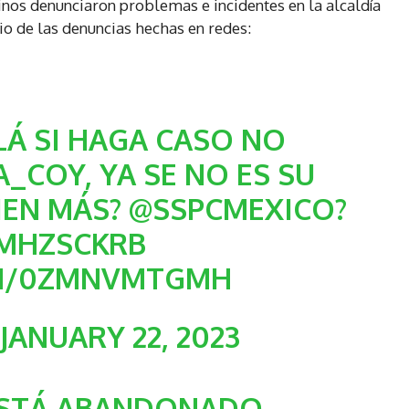
inos denunciaron problemas e incidentes en la alcaldía
io de las denuncias hechas en redes:
LÁ SI HAGA CASO NO
A_COY
, YA SE NO ES SU
IEN MÁS?
@SSPCMEXICO
?
EMHZSCKRB
OM/0ZMNVMTGMH
)
JANUARY 22, 2023
ESTÁ ABANDONADO