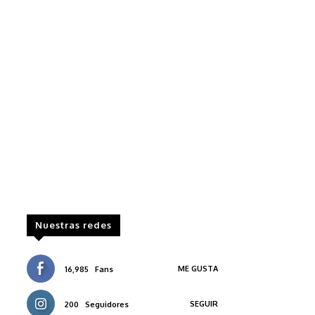
Nuestras redes
ME GUSTA
16,985
Fans
SEGUIR
200
Seguidores