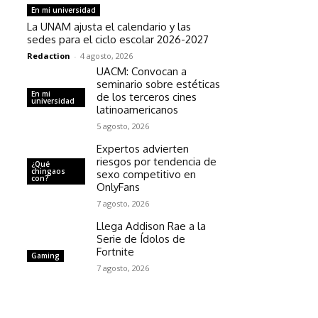
En mi universidad
La UNAM ajusta el calendario y las
sedes para el ciclo escolar 2026-2027
Redaction
-
4 agosto, 2026
UACM: Convocan a
seminario sobre estéticas
En mi
de los terceros cines
universidad
latinoamericanos
5 agosto, 2026
Expertos advierten
riesgos por tendencia de
¿Qué
chingaos
sexo competitivo en
con?
OnlyFans
7 agosto, 2026
Llega Addison Rae a la
Serie de Ídolos de
Fortnite
Gaming
7 agosto, 2026