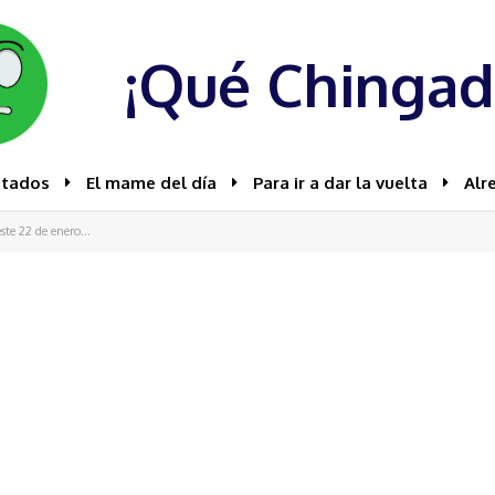
¡Qué Chingad
stados
El mame del día
Para ir a dar la vuelta
Alr
ste 22 de enero...