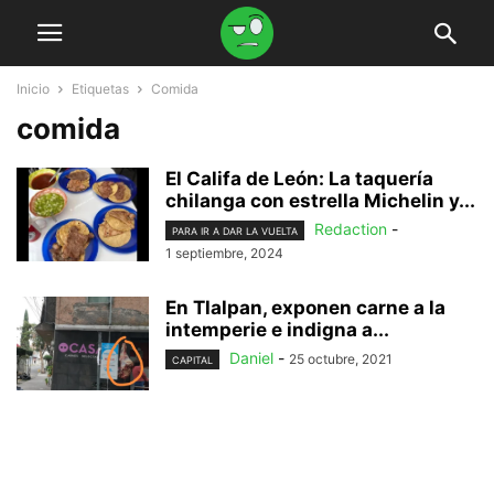
Inicio
Etiquetas
Comida
comida
El Califa de León: La taquería
chilanga con estrella Michelin y...
Redaction
-
PARA IR A DAR LA VUELTA
1 septiembre, 2024
En Tlalpan, exponen carne a la
intemperie e indigna a...
Daniel
-
25 octubre, 2021
CAPITAL