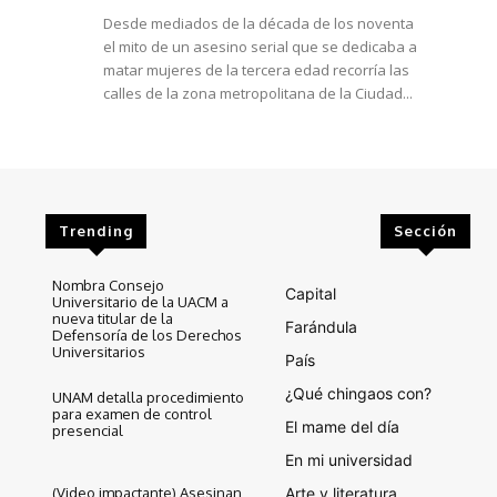
Desde mediados de la década de los noventa
el mito de un asesino serial que se dedicaba a
matar mujeres de la tercera edad recorría las
calles de la zona metropolitana de la Ciudad...
Trending
Sección
Nombra Consejo
Capital
Universitario de la UACM a
nueva titular de la
Farándula
Defensoría de los Derechos
Universitarios
País
¿Qué chingaos con?
UNAM detalla procedimiento
para examen de control
El mame del día
presencial
En mi universidad
Arte y literatura
(Video impactante) Asesinan