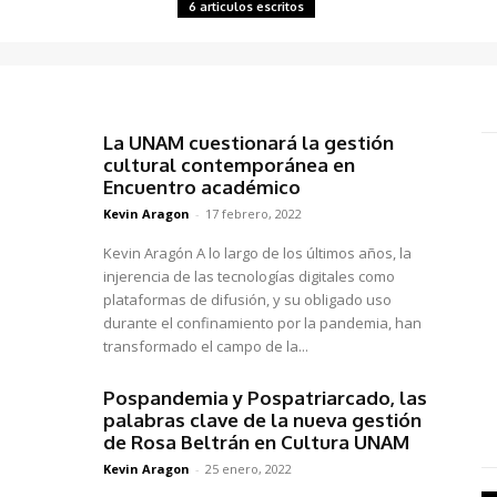
6 articulos escritos
La UNAM cuestionará la gestión
cultural contemporánea en
Encuentro académico
Kevin Aragon
-
17 febrero, 2022
Kevin Aragón A lo largo de los últimos años, la
injerencia de las tecnologías digitales como
plataformas de difusión, y su obligado uso
durante el confinamiento por la pandemia, han
transformado el campo de la...
Pospandemia y Pospatriarcado, las
palabras clave de la nueva gestión
de Rosa Beltrán en Cultura UNAM
Kevin Aragon
-
25 enero, 2022