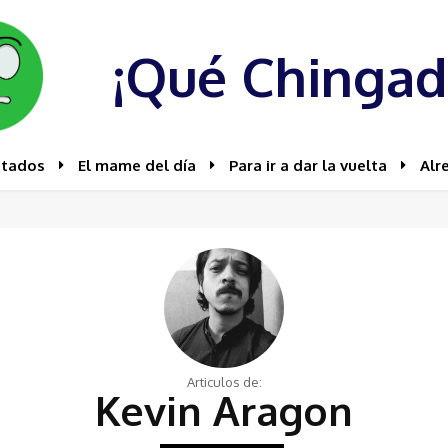
¡Qué Chingad
stados
El mame del día
Para ir a dar la vuelta
Alr
Articulos de:
Kevin Aragon